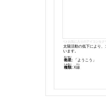
👈 お気に入りのアイコンをク
太陽活動の低下により、
います。
えいせい
衛星
:
「ようこう」
しゅるい
せん
種類
:
X
線