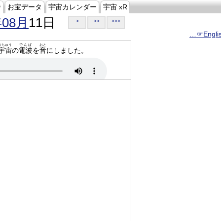
ジ
お宝データ
宇宙カレンダー
宇宙 xR
年08月
11日
>
>>
>>>
…☞Engli
うちゅう
でんぱ
おと
宇宙
の
電波
を
音
にしました。