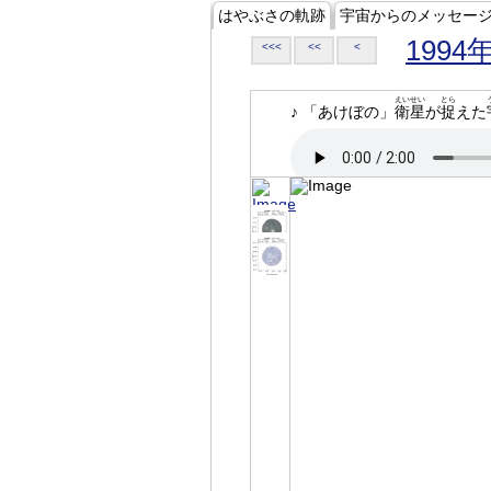
はやぶさの軌跡
宇宙からのメッセー
1994
<<<
<<
<
えいせい
とら
♪ 「あけぼの」
衛星
が
捉
えた