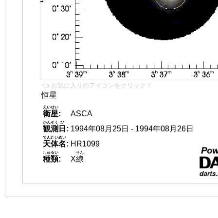
👈 お気に入りのアイコンをクリック！
恒星
えいせい
衛星
:
ASCA
かんそく
び
観測
日
:
1994年08月25日 - 1994年08月26日
てんたいめい
天体名
:
HR1099
しゅるい
せん
種類
:
X
線