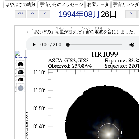
はやぶさの軌跡
宇宙からのメッセージ
お宝データ
宇宙カレンダ
1994年08月
26日
<<<
<<
<
>
えいせい
とら
うちゅう
でんぱ
おと
♪ 「あけぼの」
衛星
が
捉
えた
宇宙
の
電波
を
音
にしました。