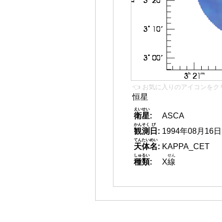
👈 お気に入りのアイコンをク
恒星
えいせい
衛星
:
ASCA
かんそく
び
観測
日
:
1994年08月16日
てんたいめい
天体名
:
KAPPA_CET
しゅるい
せん
種類
:
X
線