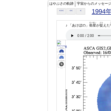
はやぶさの軌跡
宇宙からのメッセー
1994
<<<
<<
<
えいせい
とら
♪ 「あけぼの」
衛星
が
捉
えた