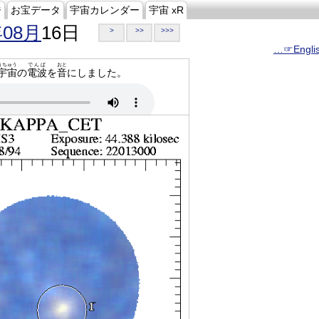
ジ
お宝データ
宇宙カレンダー
宇宙 xR
年08月
16日
>
>>
>>>
…☞Engli
うちゅう
でんぱ
おと
宇宙
の
電波
を
音
にしました。