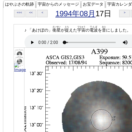
はやぶさの軌跡
宇宙からのメッセージ
お宝データ
宇宙カレンダ
1994年08月
17日
<<<
<<
<
>
えいせい
とら
うちゅう
でんぱ
おと
♪ 「あけぼの」
衛星
が
捉
えた
宇宙
の
電波
を
音
にしました。