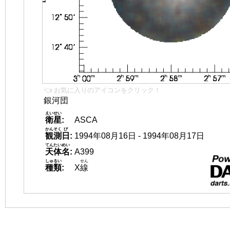
👈 お気に入りのアイコンをクリック！
銀河団
えいせい
衛星
:
ASCA
かんそく
び
観測
日
:
1994年08月16日 - 1994年08月17日
てんたいめい
天体名
:
A399
しゅるい
せん
種類
:
X
線