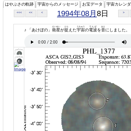
はやぶさの軌跡
宇宙からのメッセージ
お宝データ
宇宙カレンダ
1994年08月
8日
<<<
<<
<
>
えいせい
とら
うちゅう
でんぱ
おと
♪ 「あけぼの」
衛星
が
捉
えた
宇宙
の
電波
を
音
にしました。