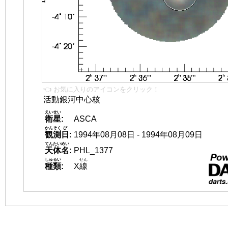
👈 お気に入りのアイコンをクリック！
活動銀河中心核
えいせい
衛星
:
ASCA
かんそく
び
観測
日
:
1994年08月08日 - 1994年08月09日
てんたいめい
天体名
:
PHL_1377
しゅるい
せん
種類
:
X
線