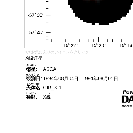
👈 お気に入りのアイコンをクリック！
X線連星
えいせい
衛星
:
ASCA
かんそく
び
観測
日
:
1994年08月04日 - 1994年08月05日
てんたいめい
天体名
:
CIR_X-1
しゅるい
せん
種類
:
X
線