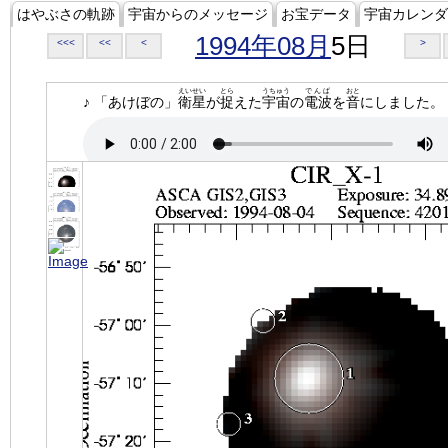
はやぶさの軌跡
宇宙からのメッセージ
お宝データ
宇宙カレンダ
1994年08月
5日
<<<
<<
<
>
えいせい
とら
うちゅう
でんぱ
おと
♪ 「あけぼの」
衛星
が
捉
えた
宇宙
の
電波
を
音
にしました。