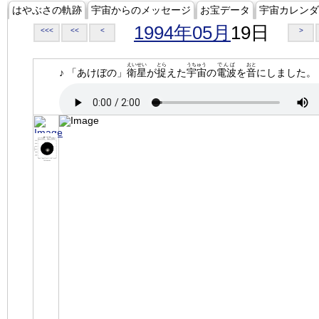
はやぶさの軌跡
宇宙からのメッセージ
お宝データ
宇宙カレンダ
1994年05月
19日
<<<
<<
<
>
えいせい
とら
うちゅう
でんぱ
おと
♪ 「あけぼの」
衛星
が
捉
えた
宇宙
の
電波
を
音
にしました。