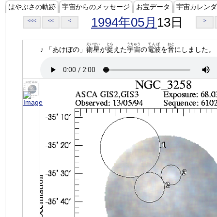
はやぶさの軌跡
宇宙からのメッセージ
お宝データ
宇宙カレンダ
1994年05月
13日
<<<
<<
<
>
えいせい
とら
うちゅう
でんぱ
おと
♪ 「あけぼの」
衛星
が
捉
えた
宇宙
の
電波
を
音
にしました。