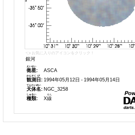
👈 お気に入りのアイコンをクリック！
銀河
えいせい
衛星
:
ASCA
かんそく
び
観測
日
:
1994年05月12日 - 1994年05月14日
てんたいめい
天体名
:
NGC_3258
しゅるい
せん
種類
:
X
線