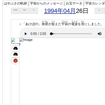
はやぶさの軌跡
宇宙からのメッセージ
お宝データ
宇宙カレンダ
1994年04月
26日
<<<
<<
<
>
えいせい
とら
うちゅう
でんぱ
おと
♪ 「あけぼの」
衛星
が
捉
えた
宇宙
の
電波
を
音
にしました。