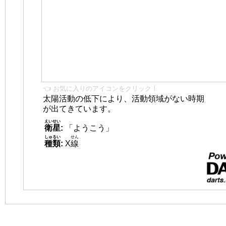
👈 お気に入りのアイコンをクリック！
太陽活動の低下により、活動領域がない時期
が出てきています。
えいせい
衛星
:
「ようこう」
しゅるい
せん
種類
:
X
線