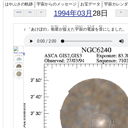
はやぶさの軌跡
宇宙からのメッセージ
お宝データ
宇宙カレンダ
1994年03月
28日
<<<
<<
<
>
えいせい
とら
うちゅう
でんぱ
おと
♪ 「あけぼの」
衛星
が
捉
えた
宇宙
の
電波
を
音
にしました。