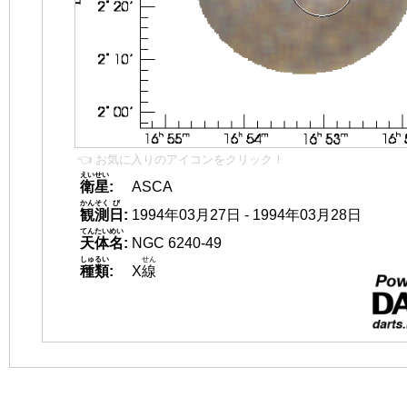
👈 お気に入りのアイコンをクリック！
えいせい
衛星
:
ASCA
かんそく
び
観測
日
:
1994年03月27日 - 1994年03月28日
てんたいめい
天体名
:
NGC 6240-49
しゅるい
せん
種類
:
X
線