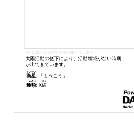
👈 お気に入りのアイコンをクリック！
太陽活動の低下により、活動領域がない時期
が出てきています。
えいせい
衛星
:
「ようこう」
しゅるい
せん
種類
:
X
線