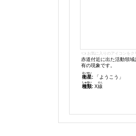
👈 お気に入りのアイコンをク
赤道付近に出た活動領域
有の現象です。
えいせい
衛星
:
「ようこう」
しゅるい
せん
種類
:
X
線