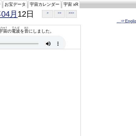
ジ
お宝データ
宇宙カレンダー
宇宙 xR
年04月
12日
>
>>
>>>
…☞Engli
うちゅう
でんぱ
おと
宇宙
の
電波
を
音
にしました。