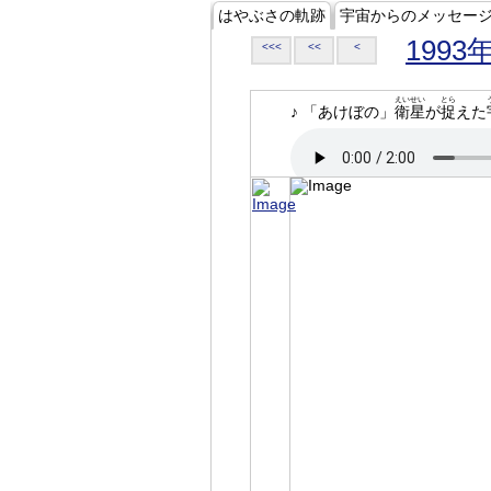
はやぶさの軌跡
宇宙からのメッセー
1993
<<<
<<
<
えいせい
とら
♪ 「あけぼの」
衛星
が
捉
えた