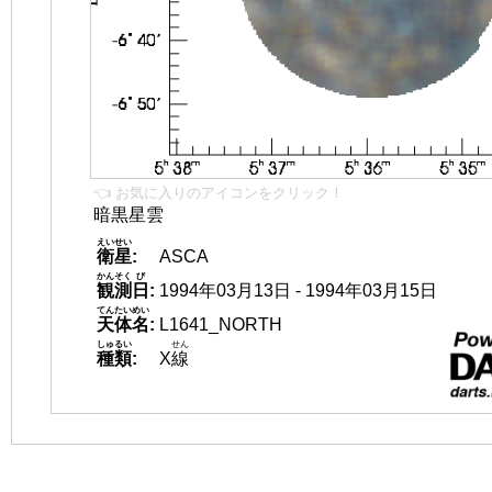
👈 お気に入りのアイコンをクリック！
暗黒星雲
えいせい
衛星
:
ASCA
かんそく
び
観測
日
:
1994年03月13日 - 1994年03月15日
てんたいめい
天体名
:
L1641_NORTH
しゅるい
せん
種類
:
X
線