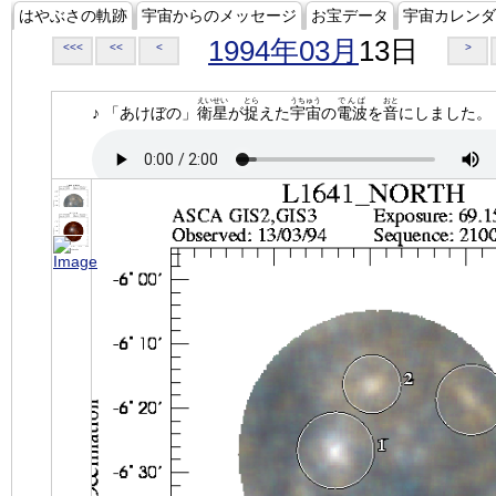
はやぶさの軌跡
宇宙からのメッセージ
お宝データ
宇宙カレンダ
1994年03月
13日
<<<
<<
<
>
えいせい
とら
うちゅう
でんぱ
おと
♪ 「あけぼの」
衛星
が
捉
えた
宇宙
の
電波
を
音
にしました。