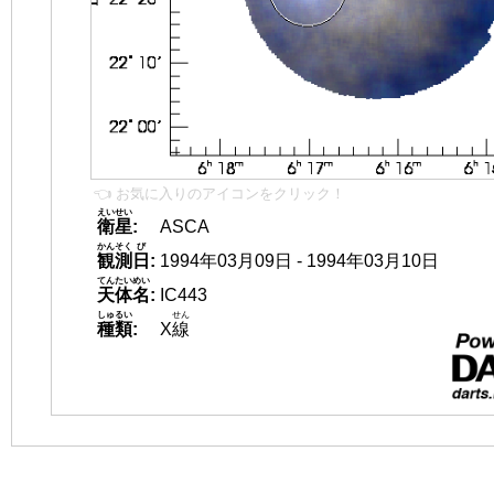
👈 お気に入りのアイコンをクリック！
えいせい
衛星
:
ASCA
かんそく
び
観測
日
:
1994年03月09日 - 1994年03月10日
てんたいめい
天体名
:
IC443
しゅるい
せん
種類
:
X
線