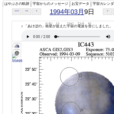
はやぶさの軌跡
宇宙からのメッセージ
お宝データ
宇宙カレンダ
1994年03月
9日
<<<
<<
<
>
えいせい
とら
うちゅう
でんぱ
おと
♪ 「あけぼの」
衛星
が
捉
えた
宇宙
の
電波
を
音
にしました。