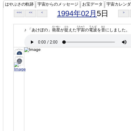
はやぶさの軌跡
宇宙からのメッセージ
お宝データ
宇宙カレンダ
1994年02月
5日
<<<
<<
<
>
えいせい
とら
うちゅう
でんぱ
おと
♪ 「あけぼの」
衛星
が
捉
えた
宇宙
の
電波
を
音
にしました。