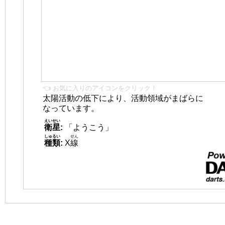
👈 お気に入りのアイコンをクリック！
太陽活動の低下により、活動領域がまばらに
なっています。
えいせい
衛星
:
「ようこう」
しゅるい
せん
種類
:
X
線