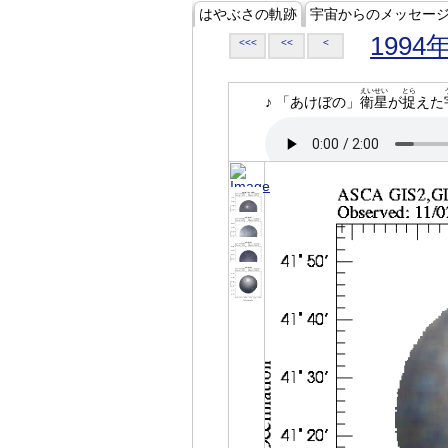
はやぶさの軌跡
宇宙からのメッセー
1994
<<<
<<
<
えいせい
とら
♪ 「あけぼの」
衛星
が
捉
えた