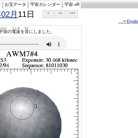
ジ
お宝データ
宇宙カレンダー
宇宙 xR
年02月
11日
>
>>
>>>
…☞Engli
うちゅう
でんぱ
おと
宇宙
の
電波
を
音
にしました。