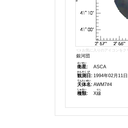
👈 お気に入りのアイコンをク
銀河団
えいせい
衛星
:
ASCA
かんそく
び
観測
日
:
1994年02月11日
てんたいめい
天体名
:
AWM7#4
しゅるい
せん
種類
:
X
線