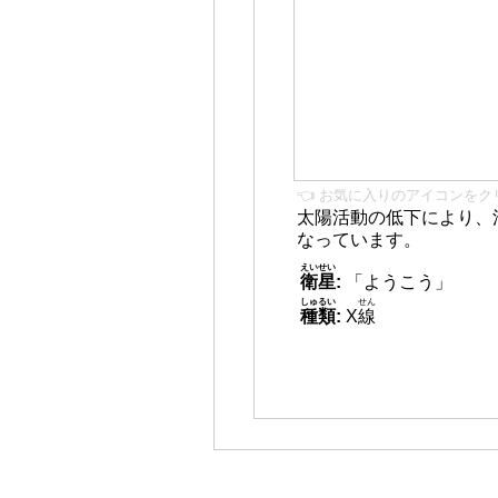
👈 お気に入りのアイコンをク
太陽活動の低下により、
なっています。
えいせい
衛星
:
「ようこう」
しゅるい
せん
種類
:
X
線