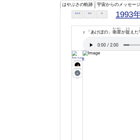
はやぶさの軌跡
宇宙からのメッセー
1993
<<<
<<
<
えいせい
とら
♪ 「あけぼの」
衛星
が
捉
えた