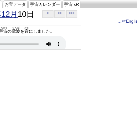
ジ
お宝データ
宇宙カレンダー
宇宙 xR
年12月
10日
>
>>
>>>
…☞Engli
うちゅう
でんぱ
おと
宇宙
の
電波
を
音
にしました。