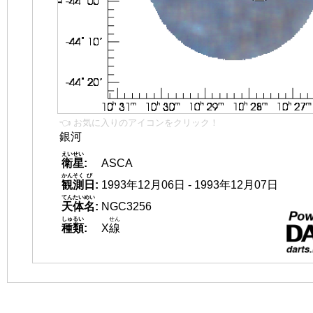
👈 お気に入りのアイコンをクリック！
銀河
えいせい
衛星
:
ASCA
かんそく
び
観測
日
:
1993年12月06日 - 1993年12月07日
てんたいめい
天体名
:
NGC3256
しゅるい
せん
種類
:
X
線