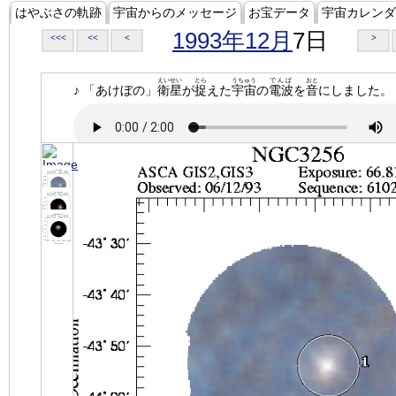
はやぶさの軌跡
宇宙からのメッセージ
お宝データ
宇宙カレンダ
1993年12月
7日
<<<
<<
<
>
えいせい
とら
うちゅう
でんぱ
おと
♪ 「あけぼの」
衛星
が
捉
えた
宇宙
の
電波
を
音
にしました。