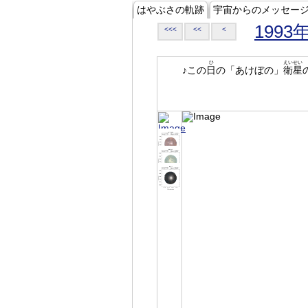
はやぶさの軌跡
宇宙からのメッセー
1993
<<<
<<
<
ひ
えいせい
♪この
日
の「あけぼの」
衛星