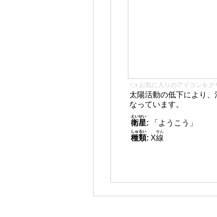
👈 お気に入りのアイコンをク
太陽活動の低下により、
なっています。
えいせい
衛星
:
「ようこう」
しゅるい
せん
種類
:
X
線