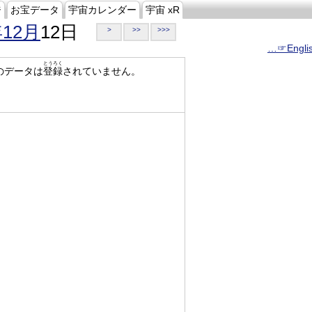
ジ
お宝データ
宇宙カレンダー
宇宙 xR
年12月
12日
>
>>
>>>
…☞Engli
とうろく
のデータは
登録
されていません。