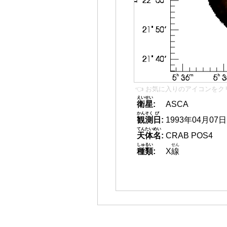
👈 お気に入りのアイコンをク
えいせい
衛星
:
ASCA
かんそく
び
観測
日
:
1993年04月07日
てんたいめい
天体名
:
CRAB POS4
しゅるい
せん
種類
:
X
線