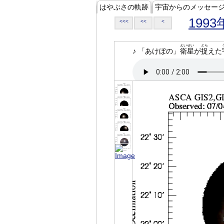
はやぶさの軌跡
宇宙からのメッセー
1993
<<<
<<
<
えいせい
とら
♪ 「あけぼの」
衛星
が
捉
えた