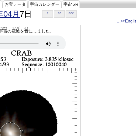
ジ
お宝データ
宇宙カレンダー
宇宙 xR
年04月
7日
>
>>
>>>
…☞Engli
うちゅう
でんぱ
おと
宇宙
の
電波
を
音
にしました。