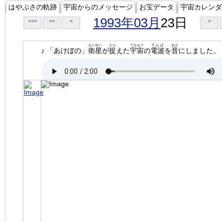
はやぶさの軌跡
宇宙からのメッセージ
お宝データ
宇宙カレンダ
1993年03月
23日
<<<
<<
<
>
えいせい
とら
うちゅう
でんぱ
おと
♪ 「あけぼの」
衛星
が
捉
えた
宇宙
の
電波
を
音
にしました。