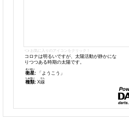
👈 お気に入りのアイコンをクリック！
コロナは明るいですが、太陽活動が静かにな
りつつある時期の太陽です。
えいせい
衛星
:
「ようこう」
しゅるい
せん
種類
:
X
線