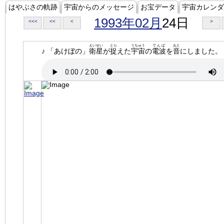
はやぶさの軌跡
宇宙からのメッセージ
お宝データ
宇宙カレンダ
1993年02月
24日
<<<
<<
<
>
えいせい
とら
うちゅう
でんぱ
おと
♪ 「あけぼの」
衛星
が
捉
えた
宇宙
の
電波
を
音
にしました。