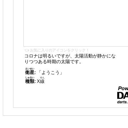
👈 お気に入りのアイコンをクリック！
コロナは明るいですが、太陽活動が静かにな
りつつある時期の太陽です。
えいせい
衛星
:
「ようこう」
しゅるい
せん
種類
:
X
線