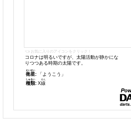
👈 お気に入りのアイコンをクリック！
コロナは明るいですが、太陽活動が静かにな
りつつある時期の太陽です。
えいせい
衛星
:
「ようこう」
しゅるい
せん
種類
:
X
線