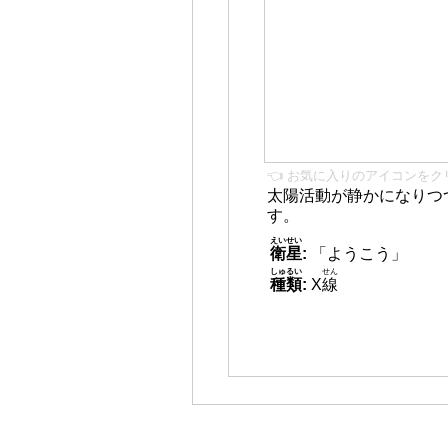
👈 お気に入りのアイコンをク
太陽活動が静かになりつ
す。
えいせい
衛星
:
「ようこう」
しゅるい
せん
種類
:
X
線