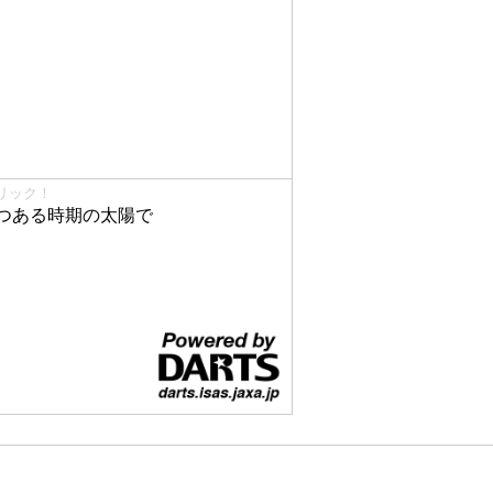
リック！
つある時期の太陽で