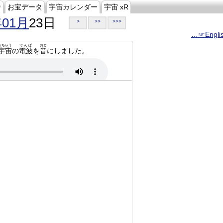
ジ
お宝データ
宇宙カレンダー
宇宙 xR
年01月
23日
>
>>
>>>
…☞Engli
うちゅう
でんぱ
おと
宇宙
の
電波
を
音
にしました。