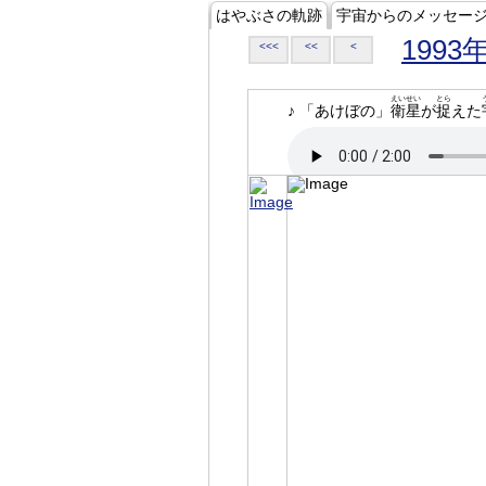
はやぶさの軌跡
宇宙からのメッセー
1993
<<<
<<
<
えいせい
とら
♪ 「あけぼの」
衛星
が
捉
えた