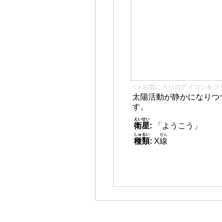
👈 お気に入りのアイコンをク
太陽活動が静かになりつ
す。
えいせい
衛星
:
「ようこう」
しゅるい
せん
種類
:
X
線