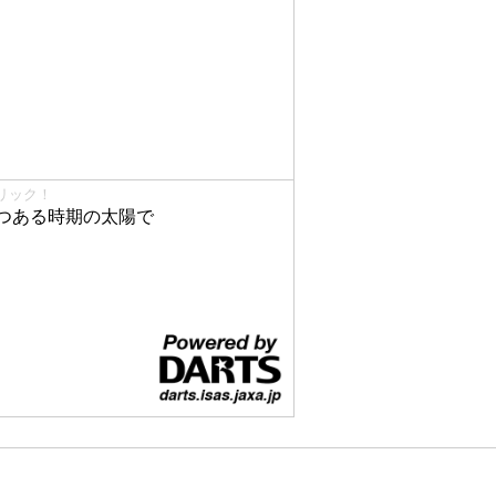
リック！
つある時期の太陽で