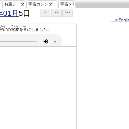
ジ
お宝データ
宇宙カレンダー
宇宙 xR
年01月
5日
>
>>
>>>
…☞Engli
うちゅう
でんぱ
おと
宇宙
の
電波
を
音
にしました。