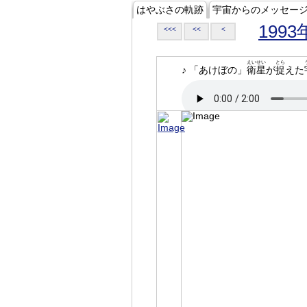
はやぶさの軌跡
宇宙からのメッセー
1993
<<<
<<
<
えいせい
とら
♪ 「あけぼの」
衛星
が
捉
えた