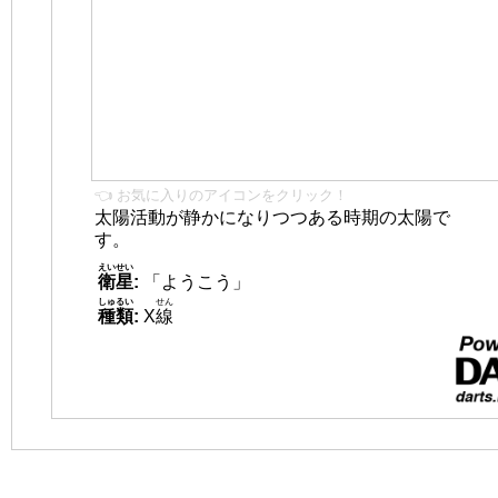
👈 お気に入りのアイコンをクリック！
太陽活動が静かになりつつある時期の太陽で
す。
えいせい
衛星
:
「ようこう」
しゅるい
せん
種類
:
X
線