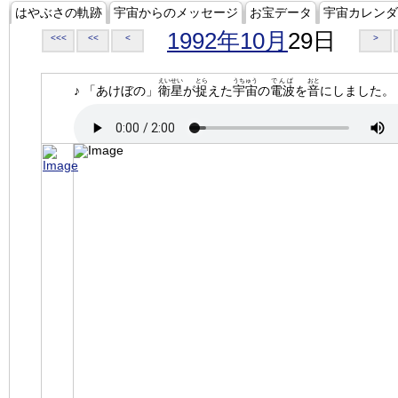
はやぶさの軌跡
宇宙からのメッセージ
お宝データ
宇宙カレンダ
1992年10月
29日
<<<
<<
<
>
えいせい
とら
うちゅう
でんぱ
おと
♪ 「あけぼの」
衛星
が
捉
えた
宇宙
の
電波
を
音
にしました。