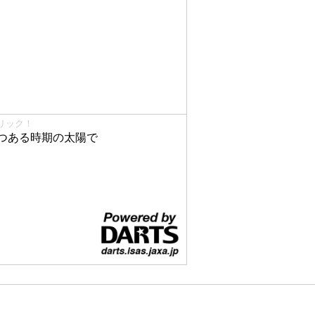
リック！
つある時期の太陽で