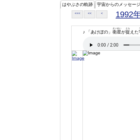
はやぶさの軌跡
宇宙からのメッセー
1992
<<<
<<
<
えいせい
とら
♪ 「あけぼの」
衛星
が
捉
えた