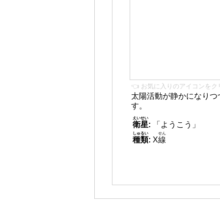
👈 お気に入りのアイコンをク
太陽活動が静かになりつ
す。
えいせい
衛星
:
「ようこう」
しゅるい
せん
種類
:
X
線