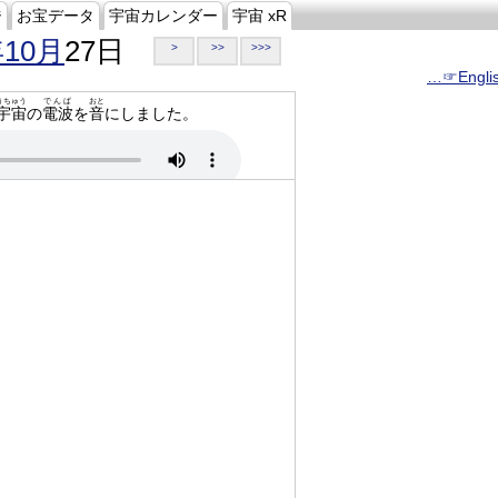
ジ
お宝データ
宇宙カレンダー
宇宙 xR
年10月
27日
>
>>
>>>
…☞Engli
うちゅう
でんぱ
おと
宇宙
の
電波
を
音
にしました。