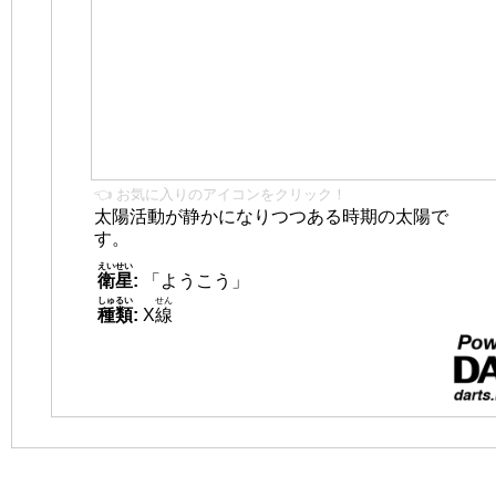
👈 お気に入りのアイコンをクリック！
太陽活動が静かになりつつある時期の太陽で
す。
えいせい
衛星
:
「ようこう」
しゅるい
せん
種類
:
X
線