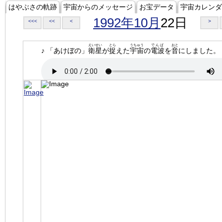
はやぶさの軌跡
宇宙からのメッセージ
お宝データ
宇宙カレンダ
1992年10月
22日
<<<
<<
<
>
えいせい
とら
うちゅう
でんぱ
おと
♪ 「あけぼの」
衛星
が
捉
えた
宇宙
の
電波
を
音
にしました。