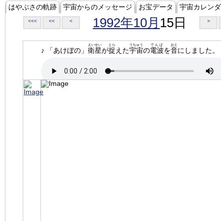
はやぶさの軌跡
宇宙からのメッセージ
お宝データ
宇宙カレンダ
1992年10月
15日
<<<
<<
<
>
えいせい
とら
うちゅう
でんぱ
おと
♪ 「あけぼの」
衛星
が
捉
えた
宇宙
の
電波
を
音
にしました。