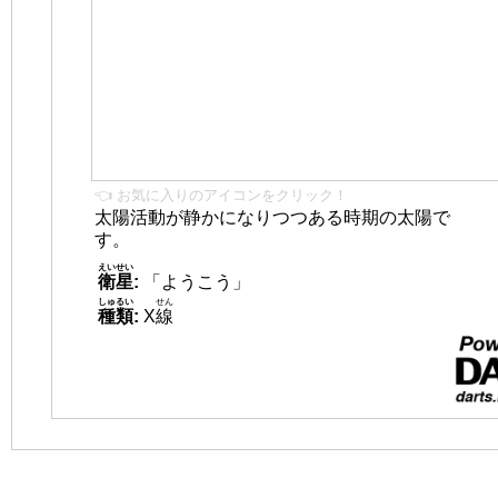
👈 お気に入りのアイコンをクリック！
太陽活動が静かになりつつある時期の太陽で
す。
えいせい
衛星
:
「ようこう」
しゅるい
せん
種類
:
X
線