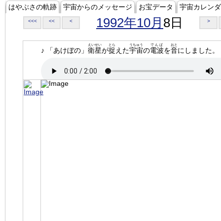
はやぶさの軌跡
宇宙からのメッセージ
お宝データ
宇宙カレンダ
1992年10月
8日
<<<
<<
<
>
えいせい
とら
うちゅう
でんぱ
おと
♪ 「あけぼの」
衛星
が
捉
えた
宇宙
の
電波
を
音
にしました。