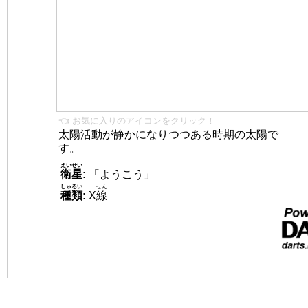
👈 お気に入りのアイコンをクリック！
太陽活動が静かになりつつある時期の太陽で
す。
えいせい
衛星
:
「ようこう」
しゅるい
せん
種類
:
X
線