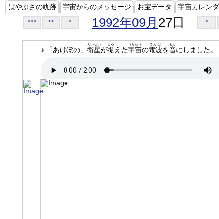
はやぶさの軌跡
宇宙からのメッセージ
お宝データ
宇宙カレンダ
1992年09月
27日
<<<
<<
<
>
えいせい
とら
うちゅう
でんぱ
おと
♪ 「あけぼの」
衛星
が
捉
えた
宇宙
の
電波
を
音
にしました。