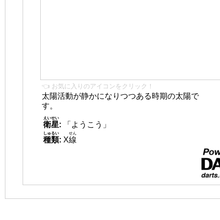
👈 お気に入りのアイコンをクリック！
太陽活動が静かになりつつある時期の太陽で
す。
えいせい
衛星
:
「ようこう」
しゅるい
せん
種類
:
X
線