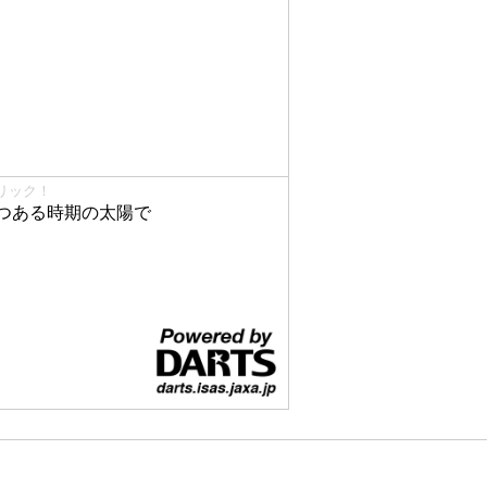
リック！
つある時期の太陽で