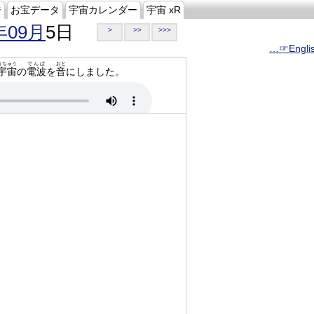
ジ
お宝データ
宇宙カレンダー
宇宙 xR
年09月
5日
>
>>
>>>
…☞Engli
うちゅう
でんぱ
おと
宇宙
の
電波
を
音
にしました。