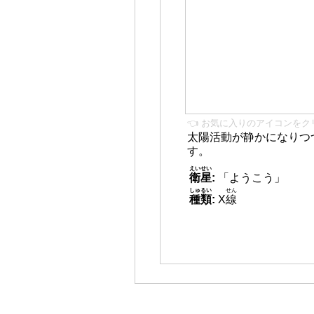
👈 お気に入りのアイコンをク
太陽活動が静かになりつ
す。
えいせい
衛星
:
「ようこう」
しゅるい
せん
種類
:
X
線