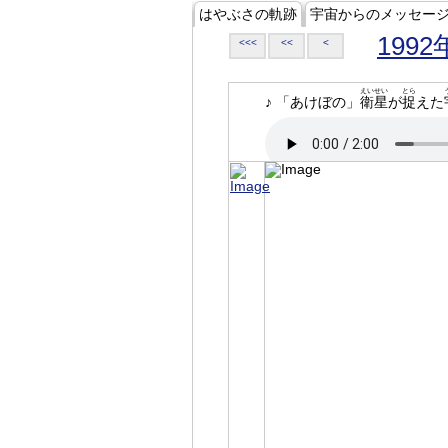
はやぶさの軌跡
宇宙からのメッセー
1992
<<<
<<
<
えいせい
とら
♪ 「あけぼの」
衛星
が
捉
えた