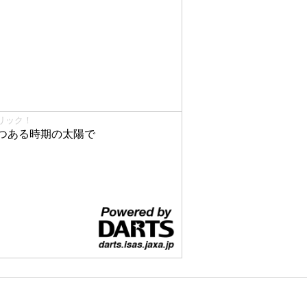
リック！
つある時期の太陽で