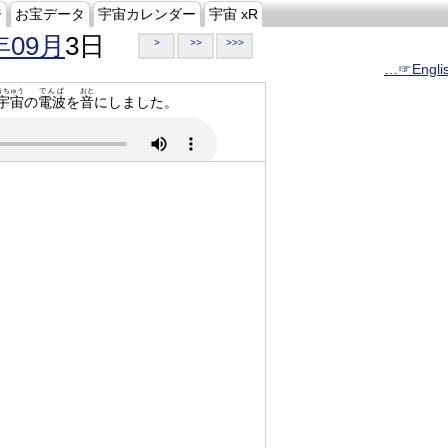
ジ
お宝データ
宇宙カレンダー
宇宙 xR
年09月
3日
>
>>
>>>
…☞Engli
うちゅう
でんぱ
おと
宇宙
の
電波
を
音
にしました。