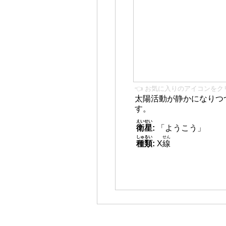
👈 お気に入りのアイコンをク
太陽活動が静かになりつ
す。
えいせい
衛星
:
「ようこう」
しゅるい
せん
種類
:
X
線