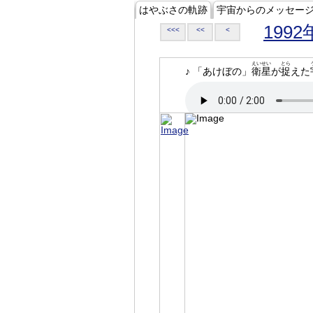
はやぶさの軌跡
宇宙からのメッセー
1992
<<<
<<
<
えいせい
とら
♪ 「あけぼの」
衛星
が
捉
えた