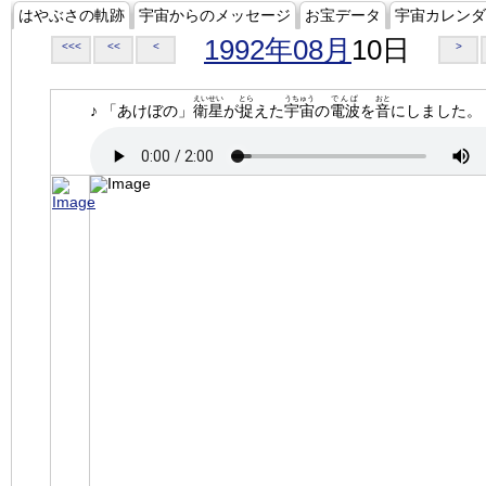
はやぶさの軌跡
宇宙からのメッセージ
お宝データ
宇宙カレンダ
1992年08月
10日
<<<
<<
<
>
えいせい
とら
うちゅう
でんぱ
おと
♪ 「あけぼの」
衛星
が
捉
えた
宇宙
の
電波
を
音
にしました。