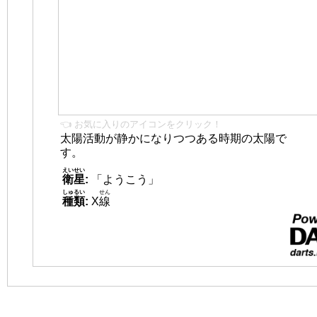
👈 お気に入りのアイコンをクリック！
太陽活動が静かになりつつある時期の太陽で
す。
えいせい
衛星
:
「ようこう」
しゅるい
せん
種類
:
X
線