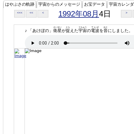
はやぶさの軌跡
宇宙からのメッセージ
お宝データ
宇宙カレンダ
1992年08月
4日
<<<
<<
<
>
えいせい
とら
うちゅう
でんぱ
おと
♪ 「あけぼの」
衛星
が
捉
えた
宇宙
の
電波
を
音
にしました。