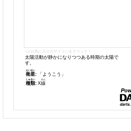
👈 お気に入りのアイコンをクリック！
太陽活動が静かになりつつある時期の太陽で
す。
えいせい
衛星
:
「ようこう」
しゅるい
せん
種類
:
X
線