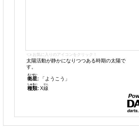
👈 お気に入りのアイコンをクリック！
太陽活動が静かになりつつある時期の太陽で
す。
えいせい
衛星
:
「ようこう」
しゅるい
せん
種類
:
X
線