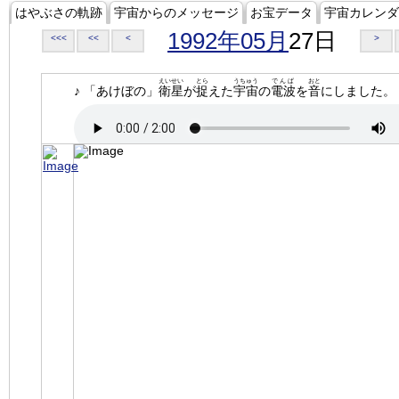
はやぶさの軌跡
宇宙からのメッセージ
お宝データ
宇宙カレンダ
1992年05月
27日
<<<
<<
<
>
えいせい
とら
うちゅう
でんぱ
おと
♪ 「あけぼの」
衛星
が
捉
えた
宇宙
の
電波
を
音
にしました。