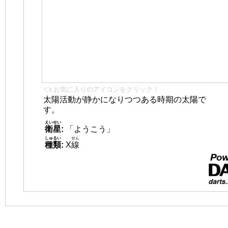
👈 お気に入りのアイコンをクリック！
太陽活動が静かになりつつある時期の太陽で
す。
えいせい
衛星
:
「ようこう」
しゅるい
せん
種類
:
X
線