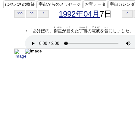
はやぶさの軌跡
宇宙からのメッセージ
お宝データ
宇宙カレンダ
1992年04月
7日
<<<
<<
<
>
えいせい
とら
うちゅう
でんぱ
おと
♪ 「あけぼの」
衛星
が
捉
えた
宇宙
の
電波
を
音
にしました。