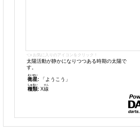
👈 お気に入りのアイコンをクリック！
太陽活動が静かになりつつある時期の太陽で
す。
えいせい
衛星
:
「ようこう」
しゅるい
せん
種類
:
X
線