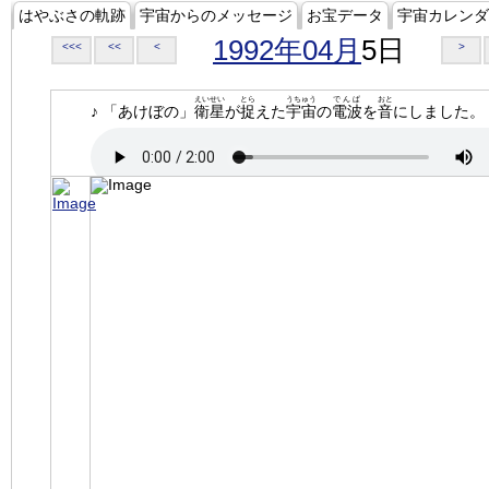
はやぶさの軌跡
宇宙からのメッセージ
お宝データ
宇宙カレンダ
1992年04月
5日
<<<
<<
<
>
えいせい
とら
うちゅう
でんぱ
おと
♪ 「あけぼの」
衛星
が
捉
えた
宇宙
の
電波
を
音
にしました。