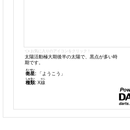
👈 お気に入りのアイコンをクリック！
太陽活動極大期後半の太陽で、黒点が多い時
期です。
えいせい
衛星
:
「ようこう」
しゅるい
せん
種類
:
X
線