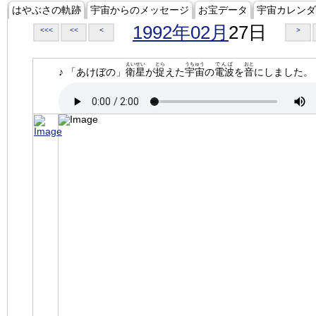
はやぶさの軌跡
宇宙からのメッセージ
お宝データ
宇宙カレンダ
1992年02月
27日
<<<
<<
<
>
えいせい
とら
うちゅう
でんぱ
おと
♪ 「あけぼの」
衛星
が
捉
えた
宇宙
の
電波
を
音
にしました。