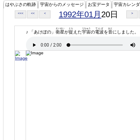
はやぶさの軌跡
宇宙からのメッセージ
お宝データ
宇宙カレンダ
1992年01月
20日
<<<
<<
<
>
えいせい
とら
うちゅう
でんぱ
おと
♪ 「あけぼの」
衛星
が
捉
えた
宇宙
の
電波
を
音
にしました。