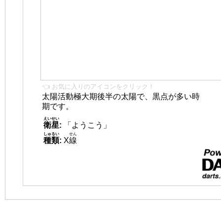
👈 お気に入りのアイコンをクリック！
太陽活動極大期後半の太陽で、黒点が多い時
期です。
えいせい
衛星
:
「ようこう」
しゅるい
せん
種類
:
X
線