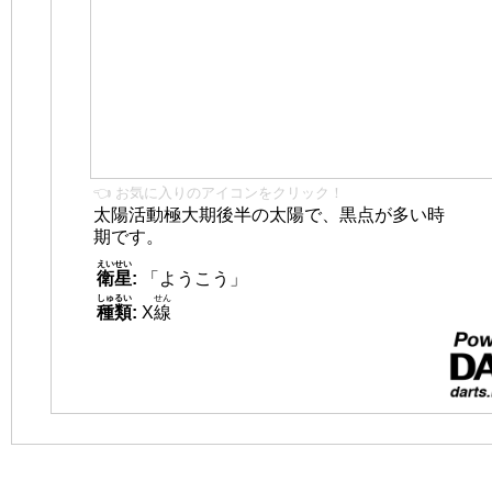
👈 お気に入りのアイコンをクリック！
太陽活動極大期後半の太陽で、黒点が多い時
期です。
えいせい
衛星
:
「ようこう」
しゅるい
せん
種類
:
X
線