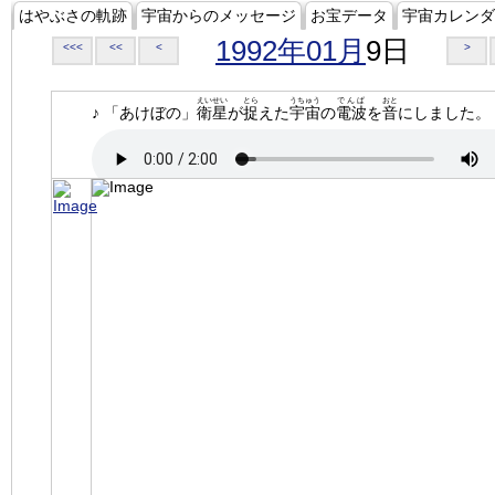
はやぶさの軌跡
宇宙からのメッセージ
お宝データ
宇宙カレンダ
1992年01月
9日
<<<
<<
<
>
えいせい
とら
うちゅう
でんぱ
おと
♪ 「あけぼの」
衛星
が
捉
えた
宇宙
の
電波
を
音
にしました。