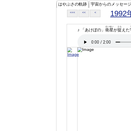
はやぶさの軌跡
宇宙からのメッセー
1992
<<<
<<
<
えいせい
とら
♪ 「あけぼの」
衛星
が
捉
えた