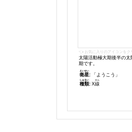
👈 お気に入りのアイコンをク
太陽活動極大期後半の太
期です。
えいせい
衛星
:
「ようこう」
しゅるい
せん
種類
:
X
線