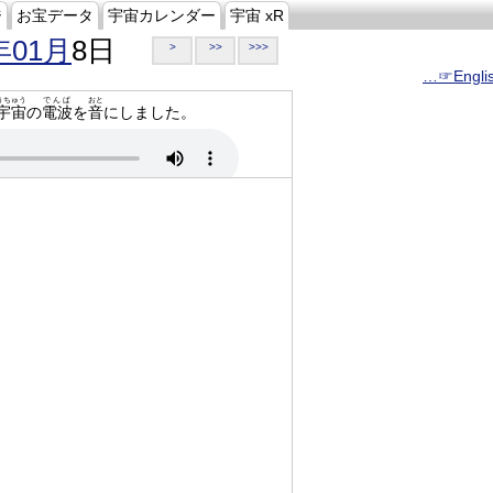
ジ
お宝データ
宇宙カレンダー
宇宙 xR
年01月
8日
>
>>
>>>
…☞Engli
うちゅう
でんぱ
おと
宇宙
の
電波
を
音
にしました。