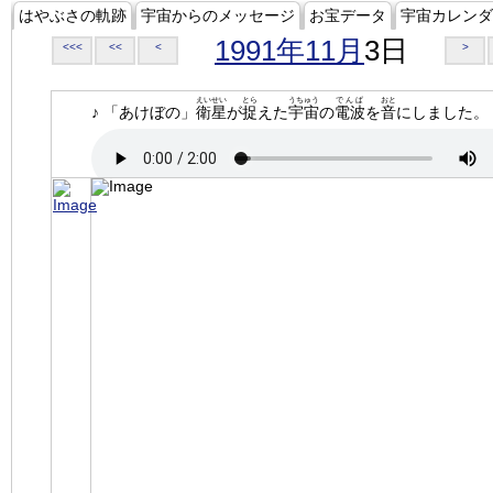
はやぶさの軌跡
宇宙からのメッセージ
お宝データ
宇宙カレンダ
1991年11月
3日
<<<
<<
<
>
えいせい
とら
うちゅう
でんぱ
おと
♪ 「あけぼの」
衛星
が
捉
えた
宇宙
の
電波
を
音
にしました。