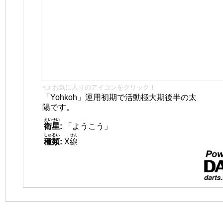
👈 お気に入りのアイコンをクリック！
「Yohkoh」運用初期で活動極大期後半の太
陽です。
えいせい
衛星
:
「ようこう」
しゅるい
せん
種類
:
X
線