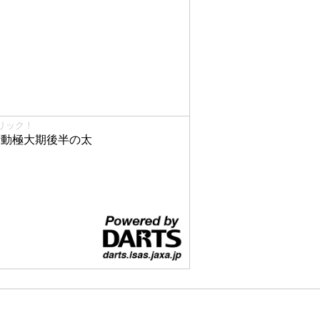
リック！
で活動極大期後半の太