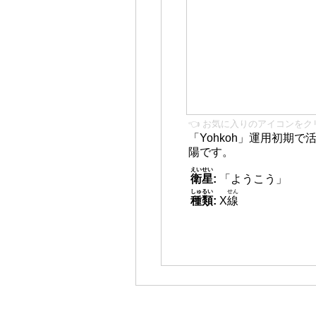
👈 お気に入りのアイコンをク
「Yohkoh」運用初期
陽です。
えいせい
衛星
:
「ようこう」
しゅるい
せん
種類
:
X
線