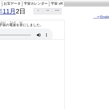
ジ
お宝データ
宇宙カレンダー
宇宙 xR
年11月
2日
>
>>
>>>
…☞Engli
うちゅう
でんぱ
おと
宇宙
の
電波
を
音
にしました。