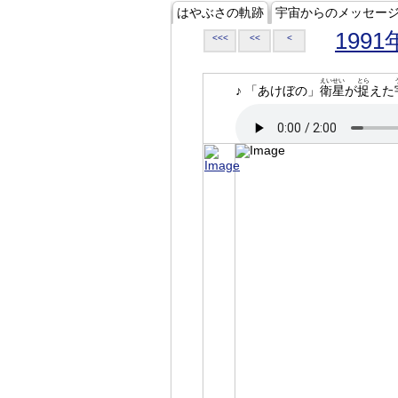
はやぶさの軌跡
宇宙からのメッセー
1991
<<<
<<
<
えいせい
とら
♪ 「あけぼの」
衛星
が
捉
えた