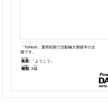
👈 お気に入りのアイコンをクリック！
「Yohkoh」運用初期で活動極大期後半の太
陽です。
えいせい
衛星
:
「ようこう」
しゅるい
せん
種類
:
X
線