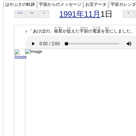
はやぶさの軌跡
宇宙からのメッセージ
お宝データ
宇宙カレンダ
1991年11月
1日
<<<
<<
<
>
えいせい
とら
うちゅう
でんぱ
おと
♪ 「あけぼの」
衛星
が
捉
えた
宇宙
の
電波
を
音
にしました。