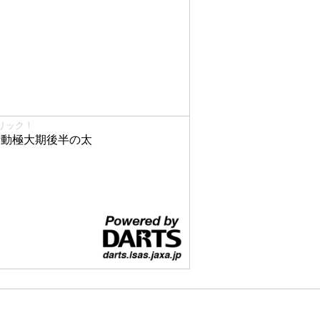
リック！
で活動極大期後半の太