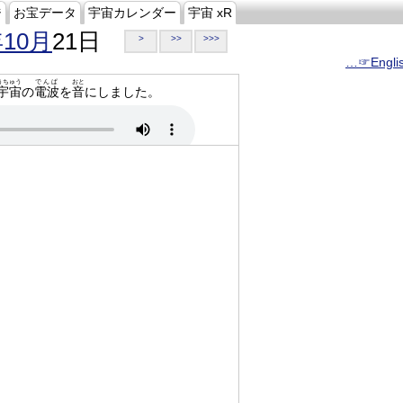
ジ
お宝データ
宇宙カレンダー
宇宙 xR
年10月
21日
>
>>
>>>
…☞Engli
うちゅう
でんぱ
おと
宇宙
の
電波
を
音
にしました。