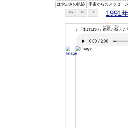
はやぶさの軌跡
宇宙からのメッセー
1991
<<<
<<
<
えいせい
とら
♪ 「あけぼの」
衛星
が
捉
えた