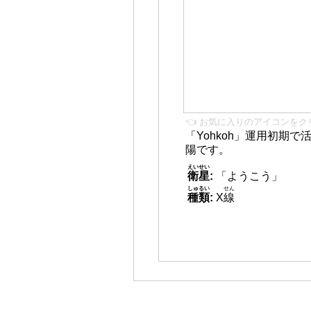
👈 お気に入りのアイコンをク
「Yohkoh」運用初期
陽です。
えいせい
衛星
:
「ようこう」
しゅるい
せん
種類
:
X
線