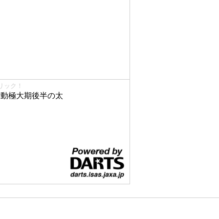
リック！
で活動極大期後半の太