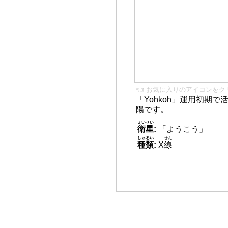
👈 お気に入りのアイコンをク
「Yohkoh」運用初期
陽です。
えいせい
衛星
:
「ようこう」
しゅるい
せん
種類
:
X
線