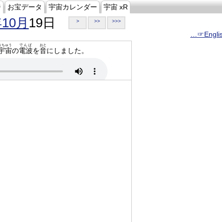
ジ
お宝データ
宇宙カレンダー
宇宙 xR
年10月
19日
>
>>
>>>
…☞Engli
うちゅう
でんぱ
おと
宇宙
の
電波
を
音
にしました。