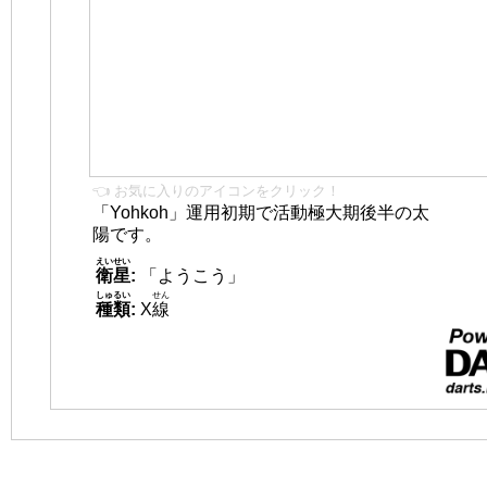
👈 お気に入りのアイコンをクリック！
「Yohkoh」運用初期で活動極大期後半の太
陽です。
えいせい
衛星
:
「ようこう」
しゅるい
せん
種類
:
X
線