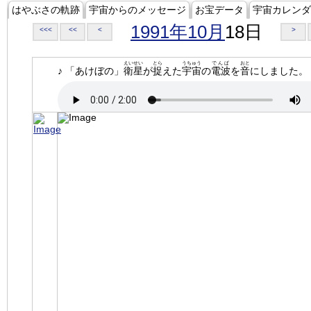
はやぶさの軌跡
宇宙からのメッセージ
お宝データ
宇宙カレンダ
1991年10月
18日
<<<
<<
<
>
えいせい
とら
うちゅう
でんぱ
おと
♪ 「あけぼの」
衛星
が
捉
えた
宇宙
の
電波
を
音
にしました。