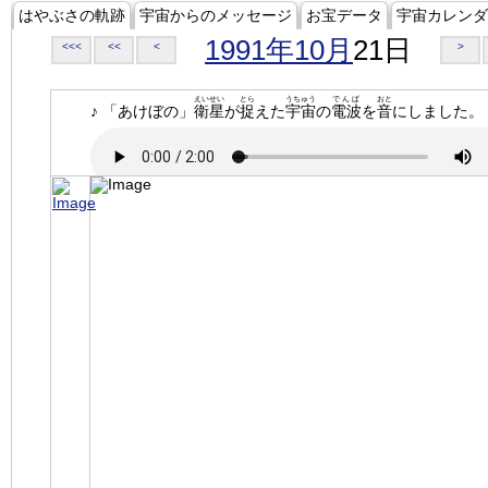
はやぶさの軌跡
宇宙からのメッセージ
お宝データ
宇宙カレンダ
1991年10月
21日
<<<
<<
<
>
えいせい
とら
うちゅう
でんぱ
おと
♪ 「あけぼの」
衛星
が
捉
えた
宇宙
の
電波
を
音
にしました。