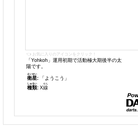
👈 お気に入りのアイコンをクリック！
「Yohkoh」運用初期で活動極大期後半の太
陽です。
えいせい
衛星
:
「ようこう」
しゅるい
せん
種類
:
X
線