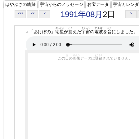
はやぶさの軌跡
宇宙からのメッセージ
お宝データ
宇宙カレンダ
1991年08月
2日
<<<
<<
<
>
えいせい
とら
うちゅう
でんぱ
おと
♪ 「あけぼの」
衛星
が
捉
えた
宇宙
の
電波
を
音
にしました。
ひ
がぞう
とうろく
この
日
の
画像
データは
登録
されていません。